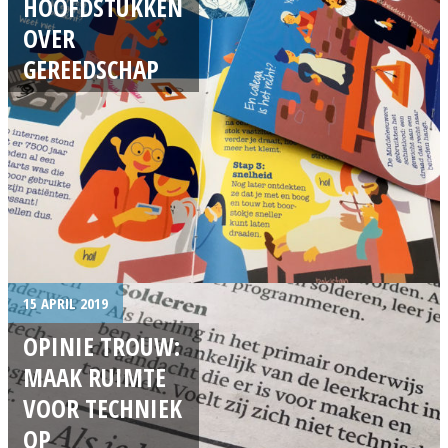
HOOFDSTUKKEN
OVER
GEREEDSCHAP
15 APRIL 2019
OPINIE TROUW:
MAAK RUIMTE
VOOR TECHNIEK
OP