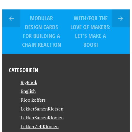
MODULAR
WITH/FOR THE
DESIGN CARDS
LOVE OF MAKERS:
FOR BUILDING A
LET’S MAKE A
CHAIN REACTION
BOOK!
CATEGORIEËN
BigBook
English
Klooikoffers
LekkerSamenKletsen
LekkerSamenKlooien
LekkerZelfKlooien