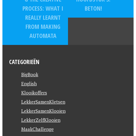
PROCESS: WHAT I
BETON!
REALLY LEARNT
FROM MAKING
AUTOMATA
CATEGORIEËN
BigBook
English
Klooikoffers
LekkerSamenKletsen
LekkerSamenKlooien
LekkerZelfKlooien
MaakChallenge