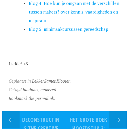
Blog 4: Hoe kun je omgaan met de verschillen
tussen makers? over kennis, vaardigheden en
inspiratie.
Blog 5: minimaakcursussen gereedschap
Liefde! <3
Geplaatst in
LekkerSamenKlooien
Getagd
bauhaus
,
makered
Bookmark the permalink.
DECONSTRUCTIN
HET GROTE BOEK
G THE CREATIVE
HOOFDSTUK 3: