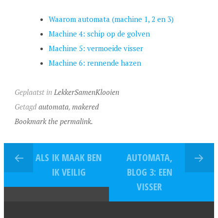
Waarom automata (machine 1, 2 en 3)
Machine 4: schip op de golven
Machine 5: vermoeide visser
Machine 6: rennende hazen
Geplaatst in
LekkerSamenKlooien
Getagd
automata
,
makered
Bookmark the permalink.
ALS IK MAAK BEN
AUTOMATA,
IK VEILIG
BLOG 3: EEN
VISSER