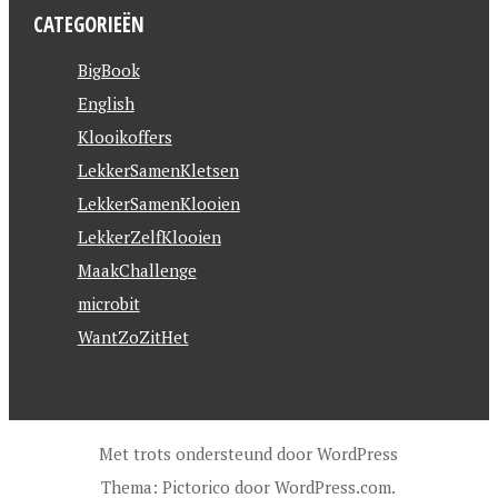
CATEGORIEËN
BigBook
English
Klooikoffers
LekkerSamenKletsen
LekkerSamenKlooien
LekkerZelfKlooien
MaakChallenge
microbit
WantZoZitHet
Met trots ondersteund door WordPress
Thema: Pictorico door
WordPress.com
.