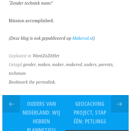
‘Zonder techniek mam!’
Mission accomplished.
(Deze blog is ook gepubliceerd op
Makered.nl
)
Geplaatst in
WantZoZitHet
Getagd
gender
,
maken
,
maker
,
makered
,
ouders
,
parents
,
techmum
Bookmark the permalink.
OUDERS VAN
GEOCACHING
NEDERLAND: WIJ
PROJECT, STAP
HEBBEN
ÉÉN: PETLINGS
PLANNETJES!