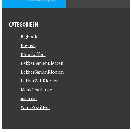
CATEGORIEËN
BigBook
English
Klooikoffers
LekkerSamenKletsen
LekkerSamenKlooien
LekkerZelfKlooien
MaakChallenge
microbit
WantZoZitHet