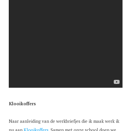
Klooikoffers
Naar aanleiding van de werkbriefjes die ik maak werk ik
nu aan
Klooikoffers
. Samen met onze school doen we