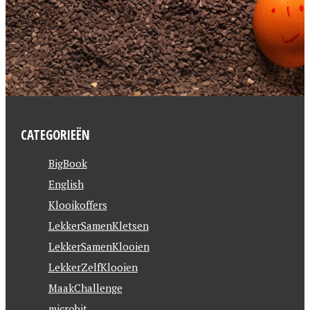
CATEGORIEËN
BigBook
English
Klooikoffers
LekkerSamenKletsen
LekkerSamenKlooien
LekkerZelfKlooien
MaakChallenge
microbit