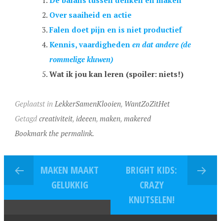
De balans tussen denken en maken
Over saaiheid en actie
Falen doet pijn en is niet productief
Kennis, vaardigheden
en dat andere (de
rommelige kluwen)
Wat ik jou kan leren (spoiler: niets!)
Geplaatst in
LekkerSamenKlooien
,
WantZoZitHet
Getagd
creativiteit
,
ideeen
,
maken
,
makered
Bookmark the permalink.
MAKEN MAAKT
BRIGHT KIDS:
GELUKKIG
CRAZY
KNUTSELEN!