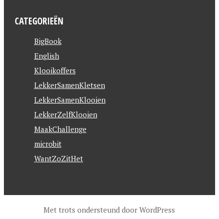
CATEGORIEËN
BigBook
English
Klooikoffers
LekkerSamenKletsen
LekkerSamenKlooien
LekkerZelfKlooien
MaakChallenge
microbit
WantZoZitHet
Met trots ondersteund door WordPress