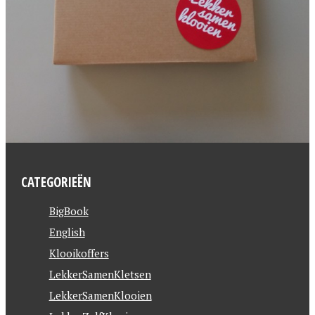
CATEGORIEËN
BigBook
English
Klooikoffers
LekkerSamenKletsen
LekkerSamenKlooien