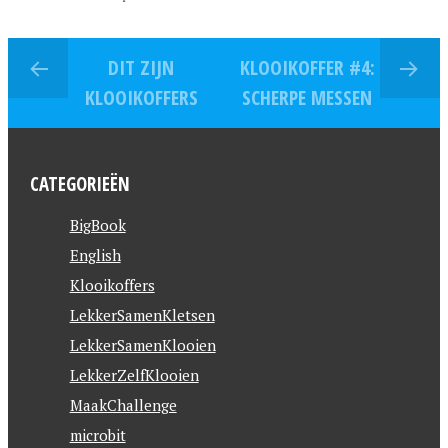
DIT ZIJN
KLOOIKOFFER #4:
KLOOIKOFFERS
SCHERPE MESSEN
CATEGORIEËN
BigBook
English
Klooikoffers
LekkerSamenKletsen
LekkerSamenKlooien
LekkerZelfKlooien
MaakChallenge
microbit