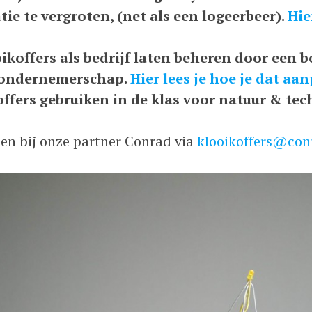
ie te vergroten, (net als een logeerbeer).
Hie
oikoffers als bedrijf laten beheren door een
 ondernemerschap.
Hier lees je hoe je dat aa
offers gebruiken in de klas voor natuur & tec
llen bij onze partner Conrad via
klooikoffers@con