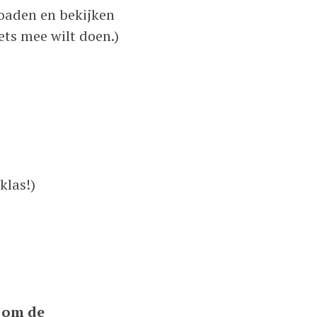
nloaden en bekijken
ets mee wilt doen.)
klas!)
s om de