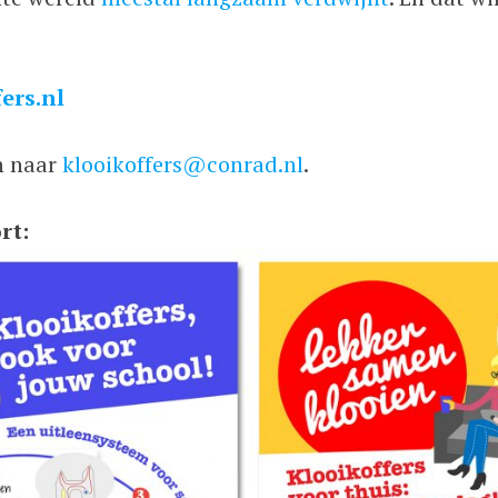
ers.nl
n naar
klooikoffers@conrad.nl
.
rt: