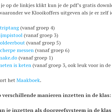
 je op de linkjes klikt kun je de pdf’s gratis dow
aaronder we Klooikoffers uitgeven als je er zelf i
triptang
(vanaf groep 4)
ijmpistool
(vanaf groep 3)
soldeerbout
(vanaf groep 5)
scherpe messen
(vanaf groep 6)
make.do
(vanaf groep 1)
meten is keten
(vanaf groep 3, ook leuk voor in de 
oort het
Maakboek
.
p verschillende manieren inzetten in de klas:
un je inzetten als doorgeefsysteem in de kla