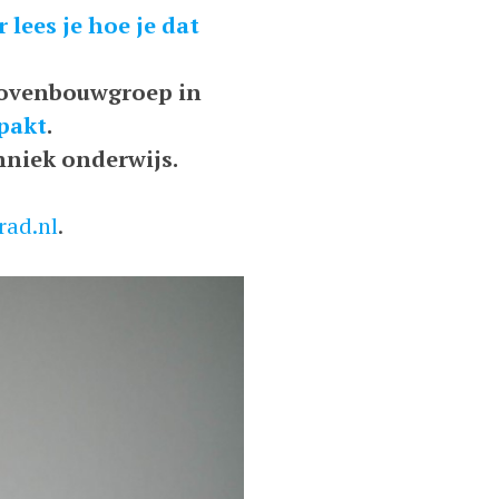
r lees je hoe je dat
 bovenbouwgroep in
npakt
.
hniek onderwijs.
rad.nl
.