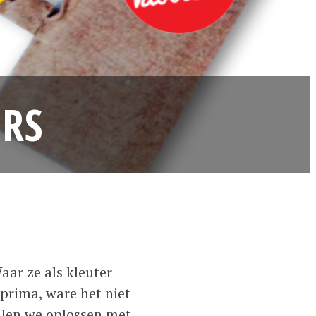
ERS
aar ze als kleuter
 prima, ware het niet
illen we oplossen met