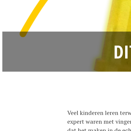
DI
Veel kinderen leren ter
expert waren met vinger
dat het maken in de ec