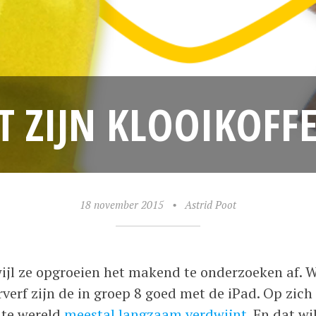
T ZIJN KLOOIKOFF
18 november 2015
•
Astrid Poot
wijl ze opgroeien het makend te onderzoeken af. W
verf zijn de in groep 8 goed met de iPad. Op zich
hte wereld
meestal langzaam verdwijnt
. En dat w