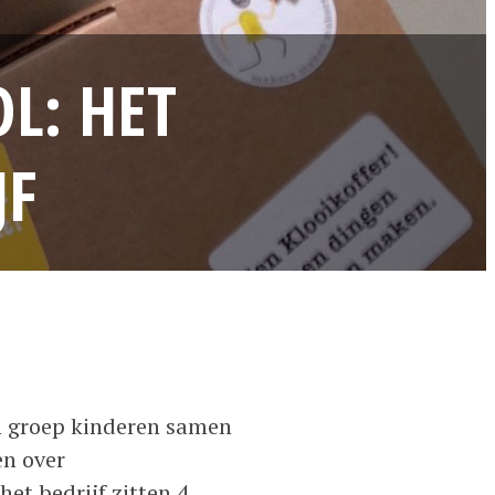
L: HET
JF
en groep kinderen samen
en over
et bedrijf zitten 4