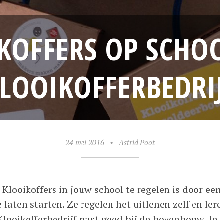
KOFFERS OP SCHOO
LOOIKOFFERBEDRI
24 mei 2016
•
Astrid Poot
Klooikoffers in jouw school te regelen is door e
 laten starten. Ze regelen het uitlenen zelf en ler
ooikofferbedrijf past goed bij de bovenbouw. In h