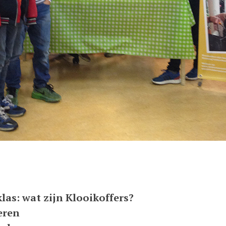
las: wat zijn Klooikoffers?
teren