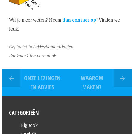
Wil je meer weten? Neem
dan contact op
! Vinden we
leuk.
Geplaatst in
LekkerSamenKlooien
Bookmark the permalink.
ONZE LEZINGEN
WAAROM
EN ADVIES
MAKEN?
CATEGORIEËN
BigBook