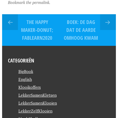
Bookmark the permalink.
THE HAPPY
BOEK: DE DAG
MAKER-DONUT;
DAT DE AARDE
FABLEARN2020
OMHOOG KWAM
CATEGORIEËN
BigBook
English
Klooikoffers
LekkerSamenKletsen
LekkerSamenKlooien
LekkerZelfKlooien