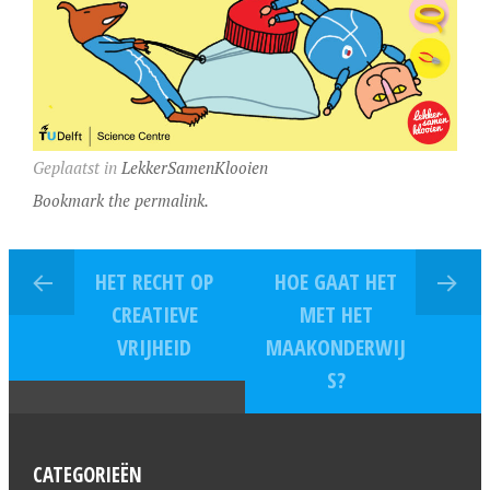
Geplaatst in
LekkerSamenKlooien
Bookmark the permalink.
HET RECHT OP
HOE GAAT HET
CREATIEVE
MET HET
VRIJHEID
MAAKONDERWIJ
S?
CATEGORIEËN