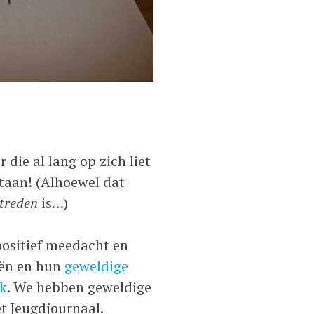
 die al lang op zich liet
taan! (Alhoewel dat
treden
is…)
positief meedacht en
ën en hun
geweldige
k
. We hebben geweldige
et Jeugdjournaal.