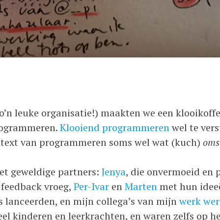
o’n leuke organisatie!) maakten we een klooikoffer
programmeren.
Klooiend programmeren
wel te vers
ntext van programmeren soms wel wat (kuch)
oms
et geweldige partners:
Jenya
, die onvermoeid en 
 feedback vroeg,
Per-Ivar
en
Marten
met hun idee
s lanceerden, en mijn collega’s van mijn
werk wer
eel kinderen en leerkrachten, en waren zelfs op h