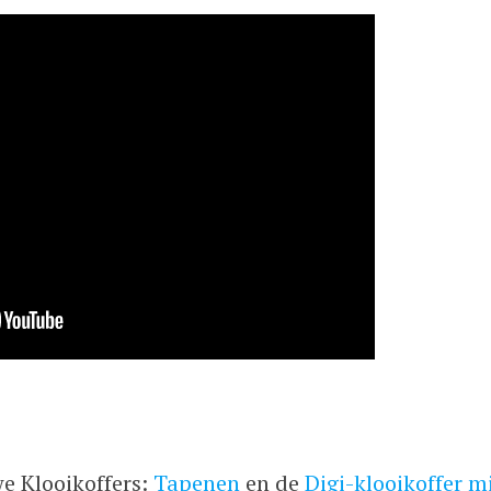
e Klooikoffers:
Tapenen
en de
Digi-klooikoffer m