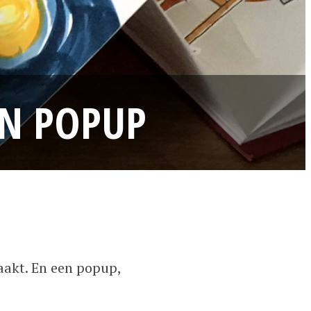
EN POPUP
aakt. En een popup,