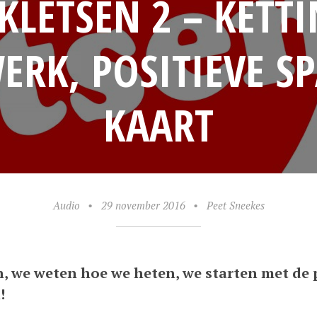
KLETSEN 2 – KETT
ERK, POSITIEVE S
KAART
Audio
•
29 november 2016
•
Peet Sneekes
en, we weten hoe we heten, we starten met de
!