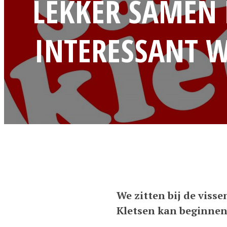
LEKKER SAMEN 
INTERESSANT W
We zitten bij de viss
Kletsen kan beginnen