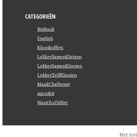
CATEGORIEËN
BigBook
English
Klooikoffers
LekkerSamenKletsen
LekkerSamenKlooien
LekkerZelfKlooien
MaakChallenge
microbit
WantZoZitHet
Met tro