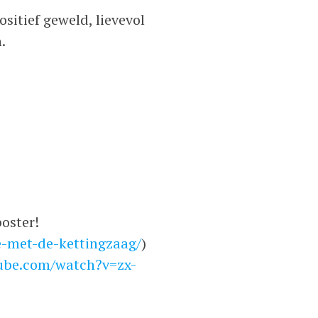
sitief geweld, lievevol
.
oster!
e-met-de-kettingzaag/
)
ube.com/watch?v=zx-