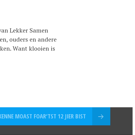
l van Lekker Samen
en, ouders en andere
en. Want klooien is
KENNE MOAST FOAR‘TST 12 JIER BIST