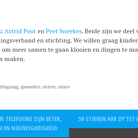
s:
Astrid Poot
en
Peet Sneekes
. Beide zijn we dee
ngsverband en stichting. We willen graag kinder
 om meer samen te gaan klooien en dingen te mak
rs maken.
ttingzaag
,
spaanders
,
victore
,
vissen
E TELEFOONS ZIJN BETER,
50 STIKKEN ARK DY‘TST 
N EN NIEUWSGIERIGHEID