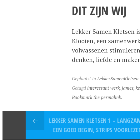
DIT ZIJN WIJ
Lekker Samen Kletsen i
Klooien, een samenwerki
volwassenen stimuleren
denken, liefde en make
Geplaatst in
LekkerSamenKletsen
Getagd
interessant werk
,
james
,
ke
Bookmark the permalink.
LEKKER SAMEN KLETSEN 1 – LANGZAM
EEN GOED BEGIN, STRIPS VOORLEZE