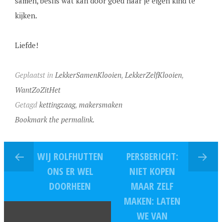
samen, beslis wat kan door goed naar je eigen kind te
kijken.
Liefde!
Geplaatst in
LekkerSamenKlooien
,
LekkerZelfKlooien
,
WantZoZitHet
Getagd
kettingzaag
,
makersmaken
Bookmark the permalink.
WIJ ROLFHUTTEN
PERSBERICHT:
ONS ER WEL
NIET KOPEN
DOORHEEN
MAAR ZELF
MAKEN: LATEN
WE VAN