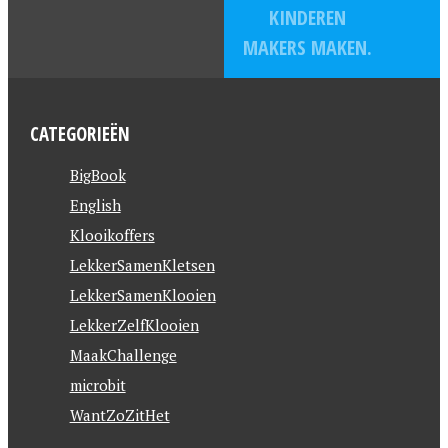
KINDEREN
MAKERS MAKEN.
CATEGORIEËN
BigBook
English
Klooikoffers
LekkerSamenKletsen
LekkerSamenKlooien
LekkerZelfKlooien
MaakChallenge
microbit
WantZoZitHet