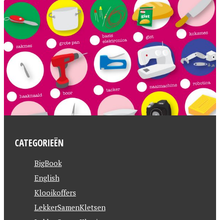
CATEGORIEËN
BigBook
English
Klooikoffers
LekkerSamenKletsen