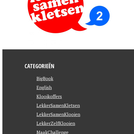
,
ERS
CATEGORIEËN
BigBook
English
Klooikoffers
LekkerSamenKletsen
LekkerSamenKlooien
LekkerZelfKlooien
MaakChallenge