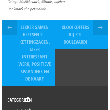
Getagd
50stikkenark
,
50tools
,
nifelers
Bookmark the permalink.
LEKKER SAMEN
KLOOIKOFFERS
KLETSEN 2 –
BIJ RTL
KETTINGZAGEN,
BOULEVARD!
MEER
INTERESSANT
WERK, POSITIEVE
SPAANDERS EN
DE KAART
CATEGORIEËN
BigBook