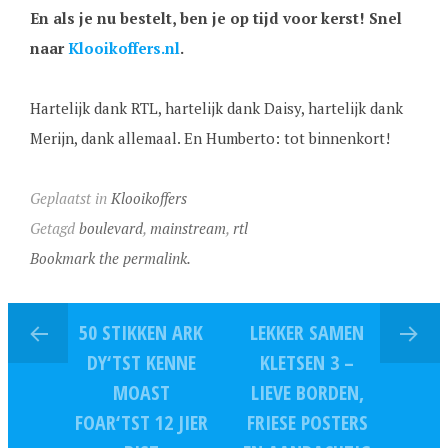
En als je nu bestelt, ben je op tijd voor kerst! Snel
naar
Klooikoffers.nl
.
Hartelijk dank RTL, hartelijk dank Daisy, hartelijk dank
Merijn, dank allemaal. En Humberto: tot binnenkort!
Geplaatst in
Klooikoffers
Getagd
boulevard
,
mainstream
,
rtl
Bookmark the permalink.
50 STIKKEN ARK
LEKKER SAMEN
DY‘TST KENNE
KLETSEN 3 –
MOAST
LIEVE BORDEN,
FOAR‘TST 12 JIER
FRIESE POSTERS