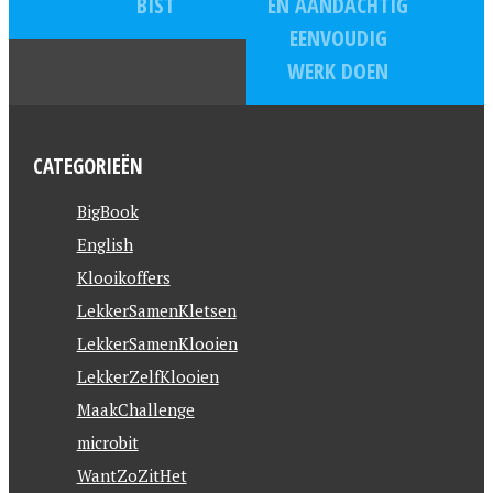
BIST
EN AANDACHTIG
EENVOUDIG
WERK DOEN
CATEGORIEËN
BigBook
English
Klooikoffers
LekkerSamenKletsen
LekkerSamenKlooien
LekkerZelfKlooien
MaakChallenge
microbit
WantZoZitHet