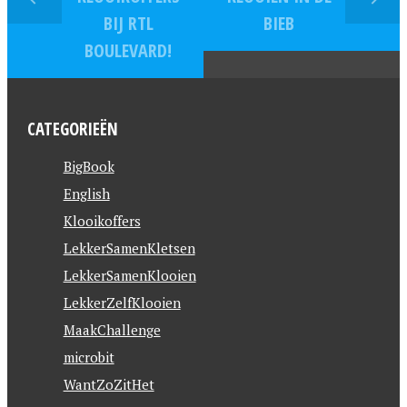
BIJ RTL
BIEB
BOULEVARD!
CATEGORIEËN
BigBook
English
Klooikoffers
LekkerSamenKletsen
LekkerSamenKlooien
LekkerZelfKlooien
MaakChallenge
microbit
WantZoZitHet