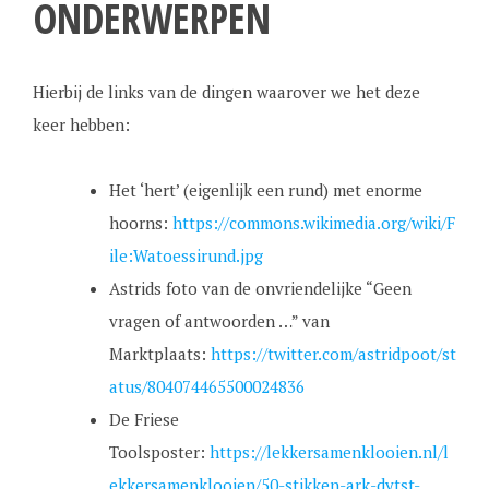
ONDERWERPEN
Hierbij de links van de dingen waarover we het deze
keer hebben:
Het ‘hert’ (eigenlijk een rund) met enorme
hoorns:
https://commons.wikimedia.org/wiki/F
ile:Watoessirund.jpg
Astrids foto van de onvriendelijke “Geen
vragen of antwoorden …” van
Marktplaats:
https://twitter.com/astridpoot/st
atus/804074465500024836
De Friese
Toolsposter:
https://lekkersamenklooien.nl/l
ekkersamenklooien/50-stikken-ark-dytst-