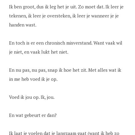
Ik ben groot, dus ik leg het je uit. Zo moet dat. Ik leer je
tekenen, ik leer je oversteken, ik leer je wanneer je je
handen wast.
En toch is er een chronisch misverstand. Want vaak wil
je niet, en vaak lukt het niet.
En nu pas, nu pas, snap ik hoe het zit. Met alles wat ik
in me heb voed ik je op.
Voed ik jou op. Ik, jou.
En wat gebeurt er dan?
Ik laat je voelen dat je langzaam gaat (want ik heb zo