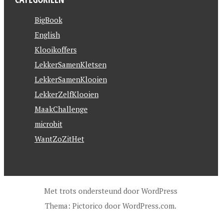
BigBook
English
Klooikoffers
LekkerSamenKletsen
LekkerSamenKlooien
LekkerZelfKlooien
MaakChallenge
microbit
WantZoZitHet
Met trots ondersteund door WordPress
Thema: Pictorico door
WordPress.com
.