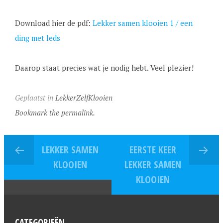
Download hier de pdf:
Lekker samen klooien 1 / een
ding met leds
Daarop staat precies wat je nodig hebt. Veel plezier!
Geplaatst in
LekkerZelfKlooien
Bookmark the permalink.
LEKKER SAMEN
EERSTE KEER
KLOOIEN
LEKKER SAMEN
KLOOIEN
CATEGORIEËN