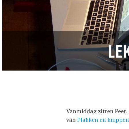
LE
Vanmiddag zitten Peet, R
van
Plakken en knippen