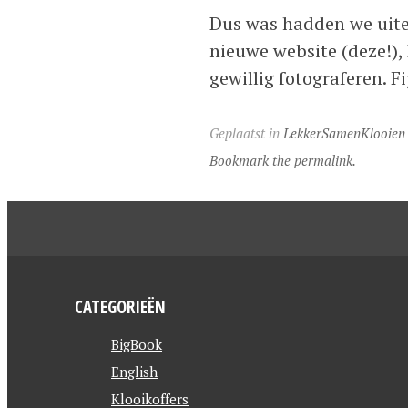
Dus was hadden we uitein
nieuwe website (deze!), 
gewillig fotograferen. Fi
Geplaatst in
LekkerSamenKlooien
Bookmark the permalink.
CATEGORIEËN
BigBook
English
Klooikoffers