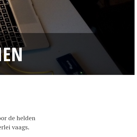
IEN
oor de helden
lei vaags.