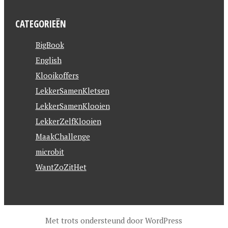
CATEGORIEËN
BigBook
English
Klooikoffers
LekkerSamenKletsen
LekkerSamenKlooien
LekkerZelfKlooien
MaakChallenge
microbit
WantZoZitHet
Met trots ondersteund door WordPress