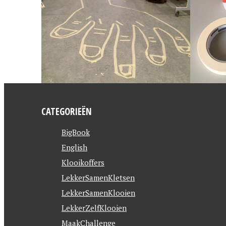
CATEGORIEËN
BigBook
English
Klooikoffers
LekkerSamenKletsen
LekkerSamenKlooien
LekkerZelfKlooien
MaakChallenge