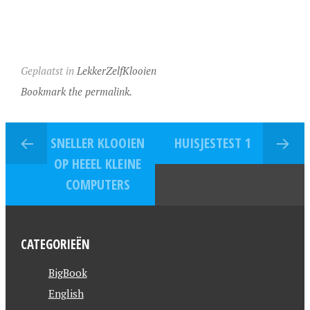
Geplaatst in
LekkerZelfKlooien
Bookmark the permalink.
SNELLER KLOOIEN
HUISJESTEST 1
OP HEEEL KLEINE
COMPUTERS
CATEGORIEËN
BigBook
English