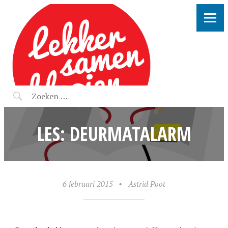
LEKKER SAMEN KLOOIEN
LES: DEURMATALARM
6 februari 2015
•
Astrid Poot