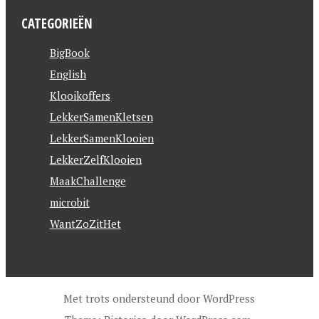
CATEGORIEËN
BigBook
English
Klooikoffers
LekkerSamenKletsen
LekkerSamenKlooien
LekkerZelfKlooien
MaakChallenge
microbit
WantZoZitHet
Met trots ondersteund door WordPress