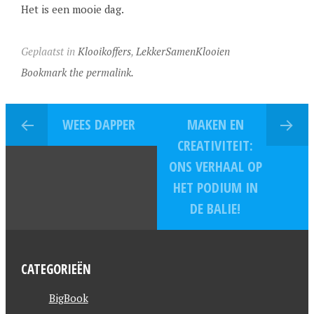
Het is een mooie dag.
Geplaatst in
Klooikoffers
,
LekkerSamenKlooien
Bookmark the permalink.
WEES DAPPER
MAKEN EN
CREATIVITEIT:
ONS VERHAAL OP
HET PODIUM IN
DE BALIE!
CATEGORIEËN
BigBook