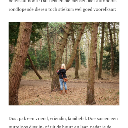
helemaal nooit! Dat hebben die mensen met autonoom
rondlopende dieren toch stiekum wel goed voorelkaar!
Dus: pak een vriend, vriendin, familielid. Doe samen een
nutteloos ding in- of uit de buurt en laat, nadat je de