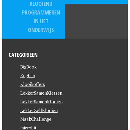
KLOOIEND
PROGRAMMEREN
IN HET
ONDERWIJS
CATEGORIEËN
BigBook
English
Klooikoffers
LekkerSamenKletsen
LekkerSamenKlooien
LekkerZelfKlooien
MaakChallenge
microbit