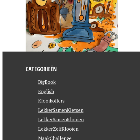
CATEGORIEËN
BigBook
English
Klooikoffers
LekkerSamenKletsen
LekkerSamenKlooien
LekkerZelfKlooien
MaakChallenge