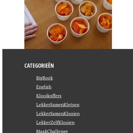
S.
CATEGORIEËN
BigBook
English
Klooikoffers
LekkerSamenKletsen
LekkerSamenKlooien
LekkerZelfKlooien
MaakChallenge