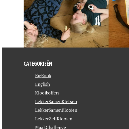
CATEGORIEËN
BigBook
English
Klooikoffers
LekkerSamenKletsen
LekkerSamenKlooien
LekkerZelfKlooien
MaakChallenge