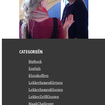
CATEGORIEËN
BigBook
English
Klooikoffers
LekkerSamenKletsen
LekkerSamenKlooien
LekkerZelfKlooien
MaakChallenge