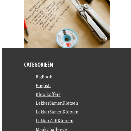
CATEGORIEËN
BigBook
English
Klooikoffers
LekkerSamenKletsen
LekkerSamenKlooien
LekkerZelfKlooien
MaakChallenge