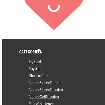
CATEGORIEËN
BigBook
English
Klooikoffers
LekkerSamenKletsen
LekkerSamenKlooien
LekkerZelfKlooien
MaakChallenge