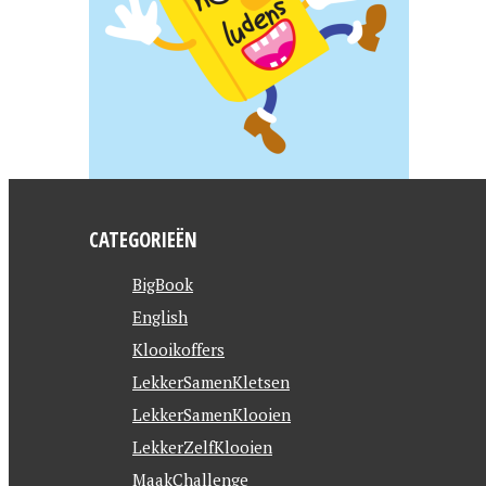
CATEGORIEËN
BigBook
English
Klooikoffers
LekkerSamenKletsen
LekkerSamenKlooien
LekkerZelfKlooien
MaakChallenge