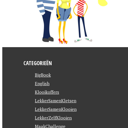
CATEGORIEËN
BigBook
English
Klooikoffers
LekkerSamenKletsen
LekkerSamenKlooien
LekkerZelfKlooien
MaakChallenge