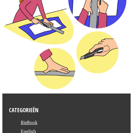
CATEGORIEËN
BigBook
English