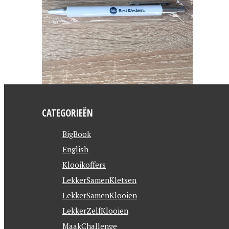
CATEGORIEËN
BigBook
English
Klooikoffers
LekkerSamenKletsen
LekkerSamenKlooien
LekkerZelfKlooien
MaakChallenge