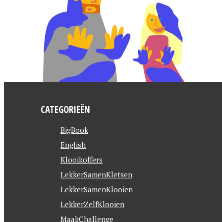
CATEGORIEËN
BigBook
English
Klooikoffers
LekkerSamenKletsen
LekkerSamenKlooien
LekkerZelfKlooien
MaakChallenge