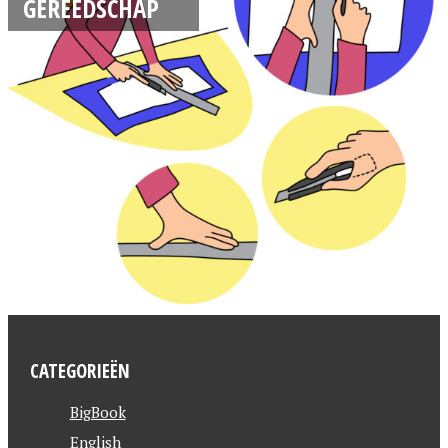
GEREEDSCHAP
CATEGORIEËN
BigBook
English