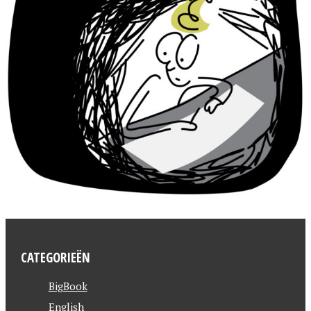
CATEGORIEËN
BigBook
English