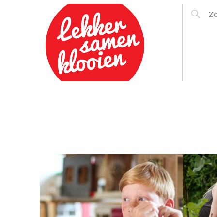
LEKKER SAMEN
KLOOIEN
10 JULI 2016
R
VOLG ALTIJD JE GEVOEL!
T)
DE BIJEENKOMST VAN
DE LSK ADVIESCLUB