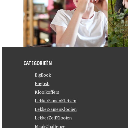
CATEGORIEËN
BigBook
English
Klooikoffers
LekkerSamenKletsen
LekkerSamenKlooien
LekkerZelfKlooien
MaakChallenge