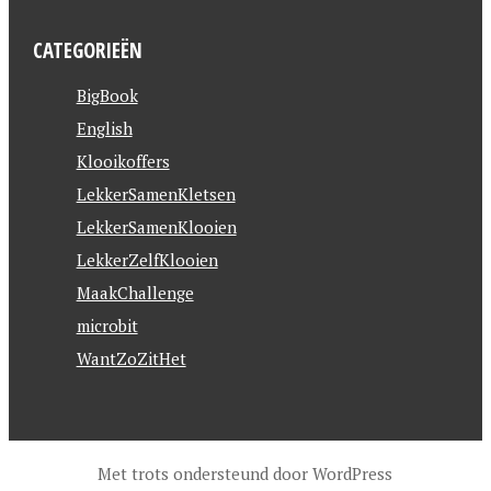
CATEGORIEËN
BigBook
English
Klooikoffers
LekkerSamenKletsen
LekkerSamenKlooien
LekkerZelfKlooien
MaakChallenge
microbit
WantZoZitHet
Met trots ondersteund door WordPress