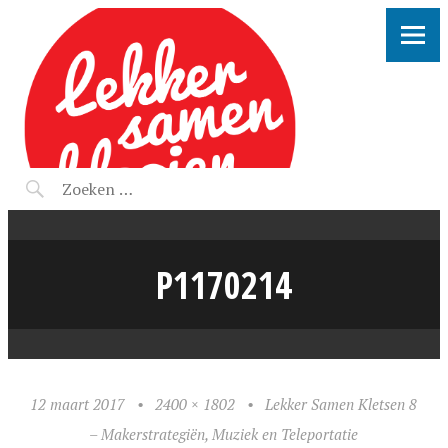
LEKKER SAMEN KLOOIEN
P1170214
12 maart 2017
•
2400 × 1802
•
Lekker Samen Kletsen 8
– Makerstrategiën, Muziek en Teleportatie